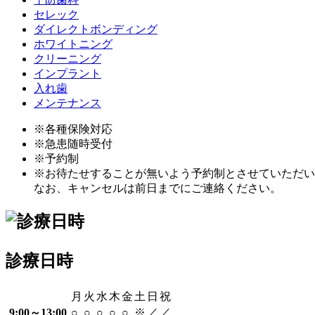
セレック
ダイレクトボンディング
ホワイトニング
クリーニング
インプラント
入れ歯
メンテナンス
※各種保険対応
※急患随時受付
※予約制
※お待たせすることが無いよう予約制とさせていただい
なお、キャンセルは前日までにご連絡ください。
診療日時
月
火
水
木
金
土
日
祝
9:00～13:00
○
○
○
○
○
※
／
／