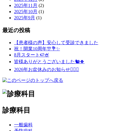
2025年11月
(2)
2025年10月
(1)
2025年9月
(1)
最近の投稿
【患者様の声】安心して受診できました
祝！開業10周年🎊💐✨
8月スタート🍉🍧
皆様ありがとうございました🐿️🍀
2026年お盆休みのお知らせ💁🏻‍♀️
診療科目
一般歯科
予防歯科