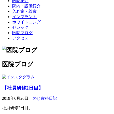
医院紹介
院内・設備紹介
入れ歯・義歯
インプラント
ホワイトニング
セレック
医院ブログ
アクセス
医院ブログ
【社員研修2日目】
2019年6月26日
のじ歯科日記
社員研修2日目。