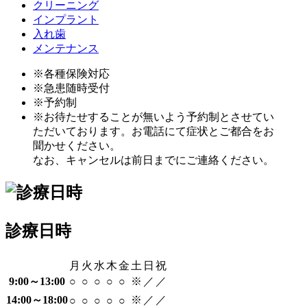
クリーニング
インプラント
入れ歯
メンテナンス
※各種保険対応
※急患随時受付
※予約制
※お待たせすることが無いよう予約制とさせてい
ただいております。お電話にて症状とご都合をお
聞かせください。
なお、キャンセルは前日までにご連絡ください。
診療日時
月
火
水
木
金
土
日
祝
9:00～13:00
○
○
○
○
○
※
／
／
14:00～18:00
※
／
／
○
○
○
○
○