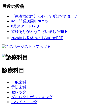
最近の投稿
【患者様の声】安心して受診できました
祝！開業10周年🎊💐✨
8月スタート🍉🍧
皆様ありがとうございました🐿️🍀
2026年お盆休みのお知らせ💁🏻‍♀️
診療科目
一般歯科
予防歯科
セレック
ダイレクトボンディング
ホワイトニング