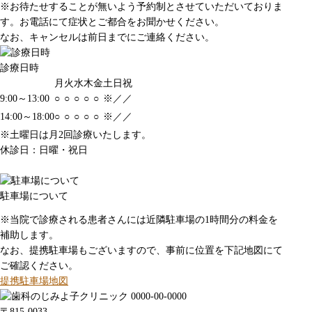
※お待たせすることが無いよう予約制とさせていただいておりま
す。お電話にて症状とご都合をお聞かせください。
なお、キャンセルは前日までにご連絡ください。
診療日時
月
火
水
木
金
土
日
祝
9:00～13:00
○
○
○
○
○
※
／
／
14:00～18:00
○
○
○
○
○
※
／
／
※土曜日は月2回診療いたします。
休診日：日曜・祝日
駐車場について
※当院で診療される患者さんには近隣駐車場の1時間分の料金を
補助します。
なお、提携駐車場もございますので、事前に位置を下記地図にて
ご確認ください。
提携駐車場地図
〒815-0033