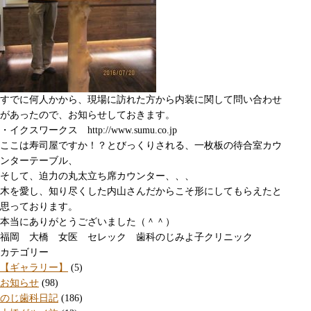
すでに何人かから、現場に訪れた方から内装に関して問い合わせ
があったので、お知らせしておきます。
・イクスワークス http://www.sumu.co.jp
ここは寿司屋ですか！？とびっくりされる、一枚板の待合室カウ
ンターテーブル、
そして、迫力の丸太立ち席カウンター、、、
木を愛し、知り尽くした内山さんだからこそ形にしてもらえたと
思っております。
本当にありがとうございました（＾＾）
福岡 大橋 女医 セレック 歯科のじみよ子クリニック
カテゴリー
【ギャラリー】
(5)
お知らせ
(98)
のじ歯科日記
(186)