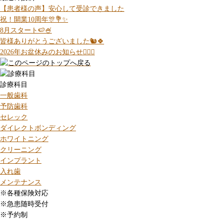
【患者様の声】安心して受診できました
祝！開業10周年🎊💐✨
8月スタート🍉🍧
皆様ありがとうございました🐿️🍀
2026年お盆休みのお知らせ💁🏻‍♀️
診療科目
一般歯科
予防歯科
セレック
ダイレクトボンディング
ホワイトニング
クリーニング
インプラント
入れ歯
メンテナンス
※各種保険対応
※急患随時受付
※予約制