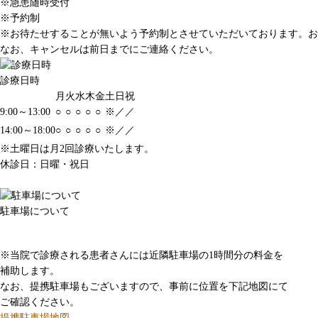
※急患随時受付
※予約制
※お待たせすることが無いよう予約制とさせていただいております。お
なお、キャンセルは前日までにご連絡ください。
診療日時
月
火
水
木
金
土
日
祝
9:00～13:00
○
○
○
○
○
※
／
／
14:00～18:00
○
○
○
○
○
※
／
／
※土曜日は月2回診療いたします。
休診日：日曜・祝日
駐車場について
※当院で診療される患者さんには近隣駐車場の1時間分の料金を
補助します。
なお、提携駐車場もございますので、事前に位置を下記地図にて
ご確認ください。
提携駐車場地図