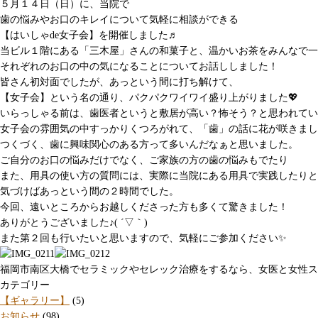
５月１４日（日）に、当院で
歯の悩みやお口のキレイについて気軽に相談ができる
【はいしゃde女子会】を開催しました♬
当ビル１階にある「三木屋」さんの和菓子と、温かいお茶をみんなで一
それぞれのお口の中の気になることについてお話ししました！
皆さん初対面でしたが、あっという間に打ち解けて、
【女子会】という名の通り、パクパクワイワイ盛り上がりました💖
いらっしゃる前は、歯医者というと敷居が高い？怖そう？と思われてい
女子会の雰囲気の中すっかりくつろがれて、「歯」の話に花が咲きまし
つくづく、歯に興味関心のある方って多いんだなぁと思いました。
ご自分のお口の悩みだけでなく、ご家族の方の歯の悩みもでたり
また、用具の使い方の質問には、実際に当院にある用具で実践したりと
気づけばあっという間の２時間でした。
今回、遠いところからお越しくださった方も多くて驚きました！
ありがとうございました♪( ´▽｀)
また第２回も行いたいと思いますので、気軽にご参加ください✨
福岡市南区大橋でセラミックやセレック治療をするなら、女医と女性ス
カテゴリー
【ギャラリー】
(5)
お知らせ
(98)