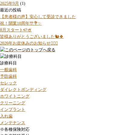
2025年9月
(1)
最近の投稿
【患者様の声】安心して受診できました
祝！開業10周年🎊💐✨
8月スタート🍉🍧
皆様ありがとうございました🐿️🍀
2026年お盆休みのお知らせ💁🏻‍♀️
診療科目
一般歯科
予防歯科
セレック
ダイレクトボンディング
ホワイトニング
クリーニング
インプラント
入れ歯
メンテナンス
※各種保険対応