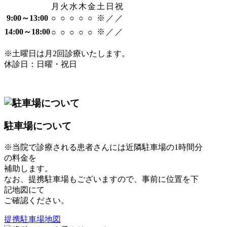
月
火
水
木
金
土
日
祝
9:00～13:00
○
○
○
○
○
※
／
／
14:00～18:00
※
／
／
○
○
○
○
○
※土曜日は月2回診療いたします。
休診日：日曜・祝日
駐車場について
※当院で診療される患者さんには近隣駐車場の1時間分
の料金を
補助します。
なお、提携駐車場もございますので、事前に位置を下
記地図にて
ご確認ください。
提携駐車場地図