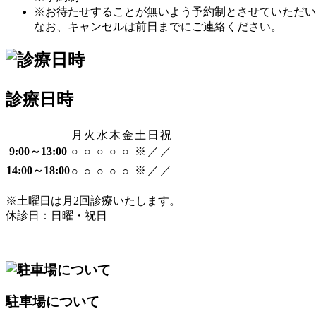
※お待たせすることが無いよう予約制とさせていただい
なお、キャンセルは前日までにご連絡ください。
診療日時
月
火
水
木
金
土
日
祝
9:00～13:00
○
○
○
○
○
※
／
／
14:00～18:00
※
／
／
○
○
○
○
○
※土曜日は月2回診療いたします。
休診日：日曜・祝日
駐車場について