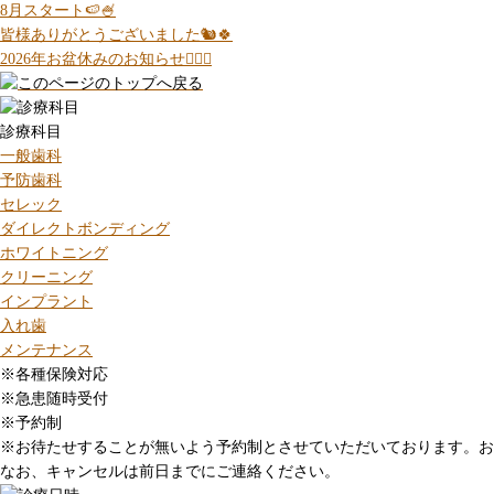
8月スタート🍉🍧
皆様ありがとうございました🐿️🍀
2026年お盆休みのお知らせ💁🏻‍♀️
診療科目
一般歯科
予防歯科
セレック
ダイレクトボンディング
ホワイトニング
クリーニング
インプラント
入れ歯
メンテナンス
※各種保険対応
※急患随時受付
※予約制
※お待たせすることが無いよう予約制とさせていただいております。お
なお、キャンセルは前日までにご連絡ください。