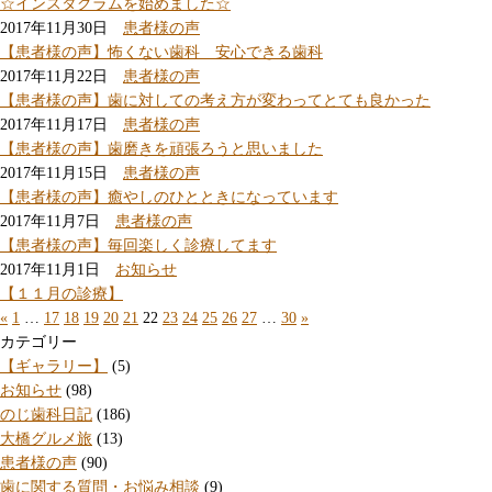
☆インスタグラムを始めました☆
2017年11月30日
患者様の声
【患者様の声】怖くない歯科 安心できる歯科
2017年11月22日
患者様の声
【患者様の声】歯に対しての考え方が変わってとても良かった
2017年11月17日
患者様の声
【患者様の声】歯磨きを頑張ろうと思いました
2017年11月15日
患者様の声
【患者様の声】癒やしのひとときになっています
2017年11月7日
患者様の声
【患者様の声】毎回楽しく診療してます
2017年11月1日
お知らせ
【１１月の診療】
«
1
…
17
18
19
20
21
22
23
24
25
26
27
…
30
»
カテゴリー
【ギャラリー】
(5)
お知らせ
(98)
のじ歯科日記
(186)
大橋グルメ旅
(13)
患者様の声
(90)
歯に関する質問・お悩み相談
(9)