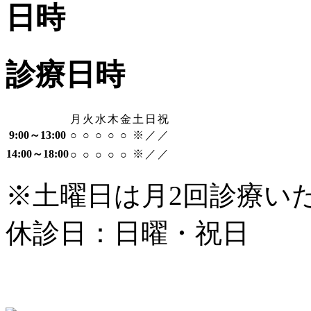
診療日時
月
火
水
木
金
土
日
祝
9:00～13:00
○
○
○
○
○
※
／
／
14:00～18:00
※
／
／
○
○
○
○
○
※土曜日は月2回診療い
休診日：日曜・祝日