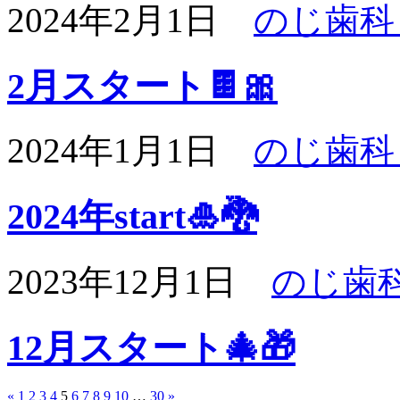
2024年2月1日
のじ歯科
2月スタート🍫🎀
2024年1月1日
のじ歯科
2024年start🎍🐉
2023年12月1日
のじ歯
12月スタート🎄🎁
«
1
2
3
4
5
6
7
8
9
10
…
30
»