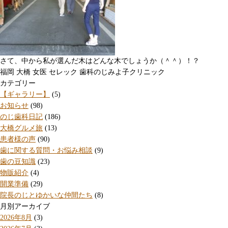
さて、中から私が選んだ木はどんな木でしょうか（＾＾）！？
福岡 大橋 女医 セレック 歯科のじみよ子クリニック
カテゴリー
【ギャラリー】
(5)
お知らせ
(98)
のじ歯科日記
(186)
大橋グルメ旅
(13)
患者様の声
(90)
歯に関する質問・お悩み相談
(9)
歯の豆知識
(23)
物販紹介
(4)
開業準備
(29)
院長のじとゆかいな仲間たち
(8)
月別アーカイブ
2026年8月
(3)