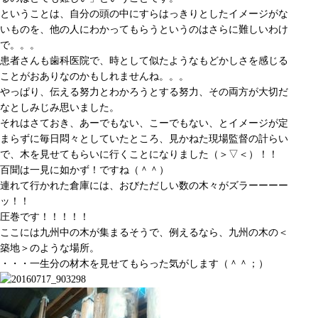
ということは、自分の頭の中にすらはっきりとしたイメージがな
いものを、他の人にわかってもらうというのはさらに難しいわけ
で。。。
患者さんも歯科医院で、時として似たようなもどかしさを感じる
ことがおありなのかもしれませんね。。。
やっぱり、伝える努力とわかろうとする努力、その両方が大切だ
なとしみじみ思いました。
それはさておき、あーでもない、こーでもない、とイメージが定
まらずに毎日悶々としていたところ、見かねた現場監督の計らい
で、木を見せてもらいに行くことになりました（＞▽＜）！！
百聞は一見に如かず！ですね（＾＾）
連れて行かれた倉庫には、おびただしい数の木々がズラーーーー
ッ！！
圧巻です！！！！！
ここには九州中の木が集まるそうで、例えるなら、九州の木の＜
築地＞のような場所。
・・・一生分の材木を見せてもらった気がします（＾＾；）