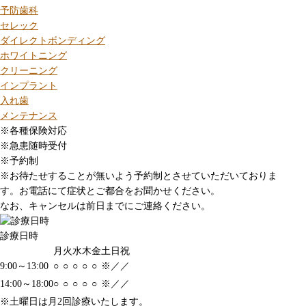
予防歯科
セレック
ダイレクトボンディング
ホワイトニング
クリーニング
インプラント
入れ歯
メンテナンス
※各種保険対応
※急患随時受付
※予約制
※お待たせすることが無いよう予約制とさせていただいておりま
す。お電話にて症状とご都合をお聞かせください。
なお、キャンセルは前日までにご連絡ください。
診療日時
月
火
水
木
金
土
日
祝
9:00～13:00
○
○
○
○
○
※
／
／
14:00～18:00
○
○
○
○
○
※
／
／
※土曜日は月2回診療いたします。